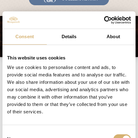
Consent
Details
About
This website uses cookies
Lamsvlees met abrikozen
We use cookies to personalise content and ads, to
provide social media features and to analyse our traffic.
We also share information about your use of our site with
our social media, advertising and analytics partners who
Ingrediënten voor 4 personen:
may combine it with other information that you’ve
600 g lamsgehakt
1 ei
provided to them or that they’ve collected from your use
100 g gedroogde abrikozen
of their services.
Granaatappelazijn Mengazzoli
4 kruidnagelen
1 teentje knoflook
Consent
een ui