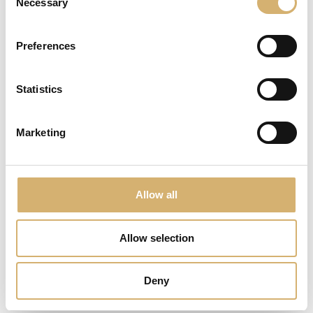
Necessary
peper en zout
Selection
peterselie
1 takje rozemarijn
Preferences
2 laurierbladen
extra olijfolie van de eerste persing
Statistics
Bereiding lamsvlees met abrikozen:
Week de abrikozen in de Granaatappelazijn Mengazzoli.
Kneed het ei en een theelepel peterselie door het
Marketing
gehakt. Maak een gehaktbrood. Verhit in een braadpan 2
eetlepels olijfolie, en voeg de gepelde en in vieren
gesneden ui, het teentje knoflook, de rozemarijn en de
laurierbladen toe. Bak het gehaktbrood rondom aan en
blus het af met Granaatappelazijn. Voeg de abrikozen
Allow all
toe. Leg een deksel op de pan en laat het gehaktbrood 1
tot 1 uur en 20 minuten sudderen. Draai het
gehaktbrood af en toe om. Als er te weinig braadvocht
Allow selection
overblijft, voeg dan wat water toe. Laat het gehaktbrood
afkoelen alvorens het aan te snijden. Serveer de plakken
met het braadvocht en de abrikozen.
Deny