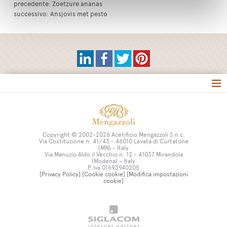
precedente:
Zoetzure ananas
successivo:
Ansjovis met pesto
Copyright © 2002-2026 Acetificio Mengazzoli S.n.c.
Via Costituzione n. 41/43 - 46010 Levata di Curtatone
(MN) - Italy
Via Manuzio Aldo il Vecchio n. 12 - 41037 Mirandola
(Modena) - Italy
P.Iva 01693940205
[Privacy Policy]
[Cookie cookie]
[Modifica impostazioni
cookie]