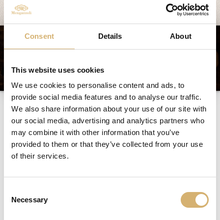
Consent
Details
About
This website uses cookies
We use cookies to personalise content and ads, to
provide social media features and to analyse our traffic.
Avocado- en
We also share information about your use of our site with
granaatappelbootje
our social media, advertising and analytics partners who
may combine it with other information that you’ve
provided to them or that they’ve collected from your use
of their services.
Ingrediënten voor 4 personen:
1 avocado
zilveruitjes
augurken
Consent
2 kropjes witlof
Necessary
Selection
granaatappelpitjes
Granaatappelazijn Mengazzoli