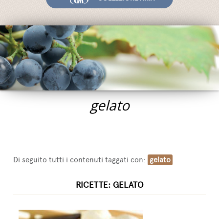
Fiere ed Eventi
Riconoscimenti
News
Egocalo
Mengazzoli TV
Servizio Clienti
gelato
Mengazzoli LIVE
Di seguito tutti i contenuti taggati con:
gelato
RICETTE: GELATO