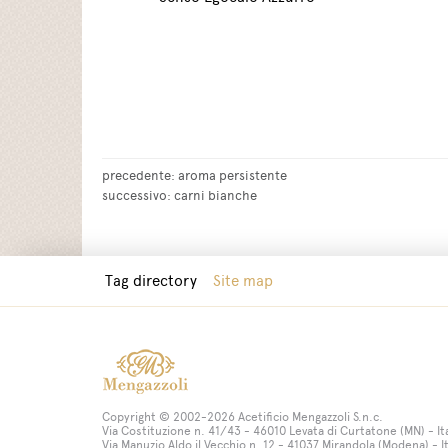
precedente:
aroma persistente
successivo:
carni bianche
Tag directory
Site map
Copyright © 2002-2026 Acetificio Mengazzoli S.n.c.
Via Costituzione n. 41/43 - 46010 Levata di Curtatone (MN) - It
Via Manuzio Aldo il Vecchio n. 12 - 41037 Mirandola (Modena) - I