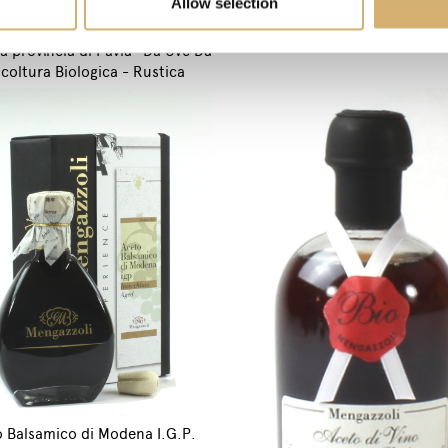
Allow selection
to di vino ottenuto da vino
a provincia di Pavia" Da Uve Da
icoltura Biologica - Rustica
 Balsamico di Modena I.G.P.