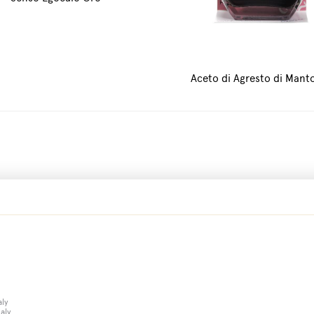
Aceto di Agresto di Mant
aly
taly