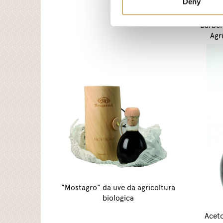
Deny
Ace
"Barber
Agr
"Mostagro" da uve da agricoltura
biologica
Aceto