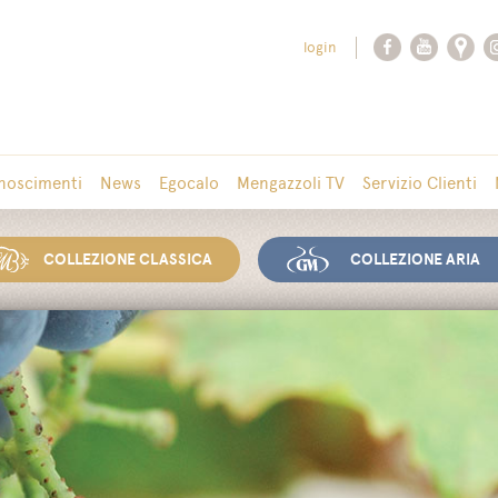
login
noscimenti
News
Egocalo
Mengazzoli TV
Servizio Clienti
COLLEZIONE CLASSICA
COLLEZIONE ARIA