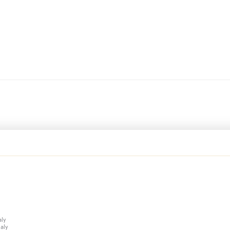
aly
taly