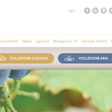
login
noscimenti
News
Egocalo
Mengazzoli TV
Servizio Clienti
COLLEZIONE CLASSICA
COLLEZIONE ARIA