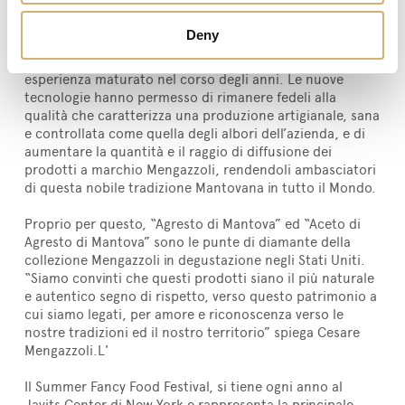
Sali liquidi ai condimenti. Un percorso di crescita che ha
saputo coniugare la selezione accurata delle materie
Deny
prime e l’utilizzo di moderne attrezzature senza
sacrificare nulla del patrimonio di tradizione ed
esperienza maturato nel corso degli anni. Le nuove
tecnologie hanno permesso di rimanere fedeli alla
qualità che caratterizza una produzione artigianale, sana
e controllata come quella degli albori dell’azienda, e di
aumentare la quantità e il raggio di diffusione dei
prodotti a marchio Mengazzoli, rendendoli ambasciatori
di questa nobile tradizione Mantovana in tutto il Mondo.
Proprio per questo, “Agresto di Mantova” ed “Aceto di
Agresto di Mantova” sono le punte di diamante della
collezione Mengazzoli in degustazione negli Stati Uniti.
“Siamo convinti che questi prodotti siano il più naturale
e autentico segno di rispetto, verso questo patrimonio a
cui siamo legati, per amore e riconoscenza verso le
nostre tradizioni ed il nostro territorio” spiega Cesare
Mengazzoli.L'
Il Summer Fancy Food Festival, si tiene ogni anno al
Javits Center di New York e rappresenta la principale