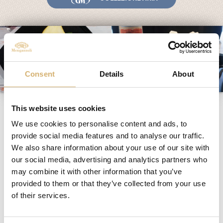
Fiere ed Eventi
Riconoscimenti
News
Egocalo
Consent
Details
About
Mengazzoli TV
Servizio Clienti
Ricotta, pere, cioccolato
This website uses cookies
Mengazzoli LIVE
ed Aceto di Melograno
We use cookies to personalise content and ads, to
provide social media features and to analyse our traffic.
We also share information about your use of our site with
our social media, advertising and analytics partners who
Ingredienti per 4 persone
may combine it with other information that you’ve
120g di frollini al cacao
80ml di Aceto di Melograno Biologico Mengazzoli
provided to them or that they’ve collected from your use
30g di granella di nocciole tostate
of their services.
160g di ricotta vaccina
80g di zucchero a velo
2 pere