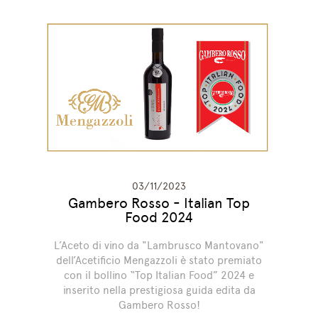
03/11/2023
Gambero Rosso - Italian Top
Food 2024
L’Aceto di vino da "Lambrusco Mantovano"
dell’Acetificio Mengazzoli è stato premiato
con il bollino “Top Italian Food” 2024 e
inserito nella prestigiosa guida edita da
Gambero Rosso!