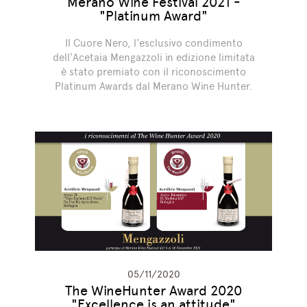
Merano Wine Festival 2021 -
"Platinum Award"
Il Cuore Nero, l'esclusivo condimento
dell'Acetaia Mengazzoli in edizione limitata
è stato premiato con il riconoscimento
Platinum Awards dal Merano Wine Hunter.
05/11/2020
The WineHunter Award 2020
"Excellence is an attitude"