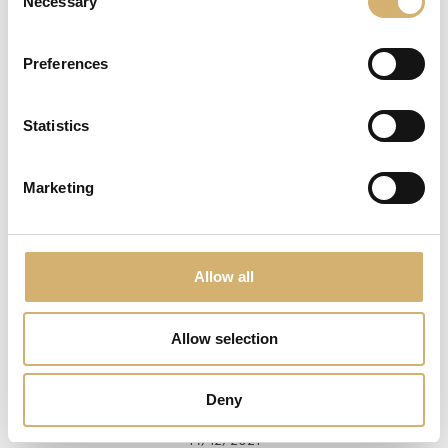
Necessary
Selection
04/05/2022
Preferences
Grocery & Consumi Awards
Premiata a Cibus l’innovazione mantovana
Statistics
Doppio riconoscimento per l’Acetificio
Mengazzoli
Marketing
Allow all
Allow selection
Deny
14/12/2021