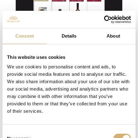
Consent
Details
About
13/09/2022
Merano Wine Festival 2022
This website uses cookies
Excellence is an attitude: The Wine Hunter,
We use cookies to personalise content and ads, to
premia i prodotti Mengazzoli
provide social media features and to analyse our traffic.
We also share information about your use of our site with
our social media, advertising and analytics partners who
may combine it with other information that you’ve
provided to them or that they’ve collected from your use
of their services.
Consent