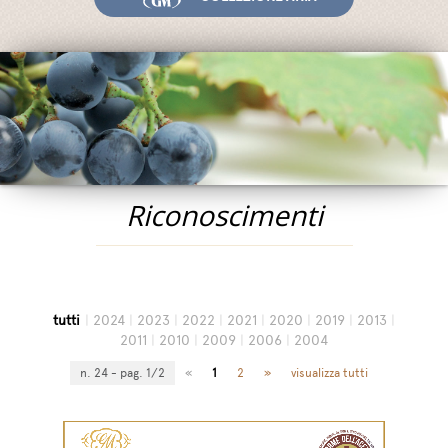
Fiere ed Eventi
Riconoscimenti
News
Egocalo
Mengazzoli TV
Servizio Clienti
Riconoscimenti
Mengazzoli LIVE
tutti
|
2024
|
2023
|
2022
|
2021
|
2020
|
2019
|
2013
|
2011
|
2010
|
2009
|
2006
|
2004
n. 24 - pag. 1/2
«
1
2
»
visualizza tutti