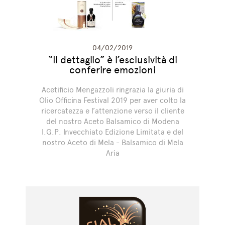
04/02/2019
“Il dettaglio” è l’esclusività di
conferire emozioni
Acetificio Mengazzoli ringrazia la giuria di
Olio Officina Festival 2019 per aver colto la
ricercatezza e l’attenzione verso il cliente
del nostro Aceto Balsamico di Modena
I.G.P. Invecchiato Edizione Limitata e del
nostro Aceto di Mela - Balsamico di Mela
Aria