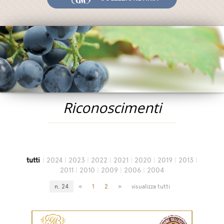
Fiere ed Eventi
Riconoscimenti
News
Egocalo
Mengazzoli TV
Servizio Clienti
Riconoscimenti
Mengazzoli LIVE
tutti
|
2024
|
2023
|
2022
|
2021
|
2020
|
2019
|
2013
|
2011
|
2010
|
2009
|
2006
|
2004
n. 24
«
1
2
»
visualizza tutti