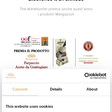
The WineHunter premia anche quest’anno
i prodotti Mengazzoli
07/02/2020
Parpaccio sempre protagonista
Consent
Details
About
ad Olio Officina Festival 2020
Parpaccio sempre protagonista alla 9°
This website uses cookies
edizione di Olio Officina Festival 2020