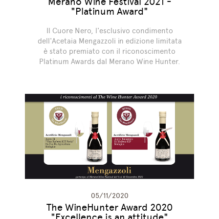
Merano Wine Festival 2021 -
"Platinum Award"
Il Cuore Nero, l'esclusivo condimento
dell'Acetaia Mengazzoli in edizione limitata
è stato premiato con il riconoscimento
Platinum Awards dal Merano Wine Hunter.
05/11/2020
The WineHunter Award 2020
"Excellence is an attitude"