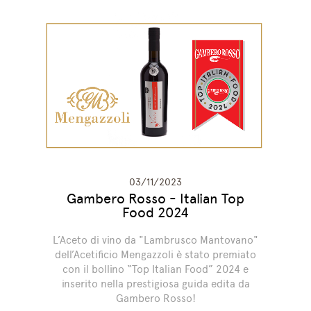
03/11/2023
Gambero Rosso - Italian Top
Food 2024
L’Aceto di vino da "Lambrusco Mantovano"
dell’Acetificio Mengazzoli è stato premiato
con il bollino “Top Italian Food” 2024 e
inserito nella prestigiosa guida edita da
Gambero Rosso!