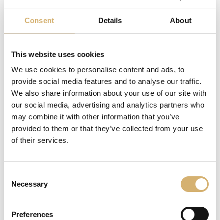
Formati perfetti per il servizio al tavolo, per il take away
e per il delivery.
Consent
Details
About
Aceto Balsamico di Modena I.G.P., Aceto di Vino
Invecchiato, Aceto di Mele ed Olio Extra Vergine di Oliva
This website uses cookies
Italiano sono solo alcuni dei condimenti disponibili nelle
pratiche monoporzioni da 14 ml infrangibili, riciclabili e
We use cookies to personalise content and ads, to
richiudibili.
provide social media features and to analyse our traffic.
We also share information about your use of our site with
Articoli: 5
our social media, advertising and analytics partners who
may combine it with other information that you’ve
provided to them or that they’ve collected from your use
of their services.
Olio Extra Vergine d'Oliva
Italiano
Olio di Oliva Extra Vergine estratto in
Italia da olive coltivate in Italia -
Consent
14ml
Necessary
Selection
Preferences