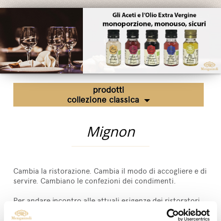
Fiere ed Eventi
Riconoscimenti
News
Egocalo
Mengazzoli TV
prodotti
Servizio Clienti
collezione classica
Mengazzoli LIVE
Mignon
Cambia la ristorazione. Cambia il modo di accogliere e di
servire. Cambiano le confezioni dei condimenti.
Per andare incontro alle attuali esigenze dei ristoratori
sono stati declinati in monoporzioni e monouso i
prodotti di altissima qualità.