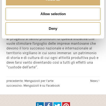
profondo valore culturale come la mostra “Romantiche
Atmosfere” dedicata a Renzo Ferrarini, artista
mantovano che ha saputo esprimere visioni di Mantova
Allow selection
attraverso la tecnica degli acquerelli. Questa mostra,
curata dalla galleria B&B Arte di Canneto s/O, potrà
essere ammirata presso la Basilica Palatina di S. Barbara
Deny
dal 16 Aprile al 1 Maggio 2016.
Acetificio Mengazzoli e il pool di aziende che aderiscono
al progetto si fanno promotori di questa iniziativa che
vuole stimolare l’orgoglio delle imprese mantovane che
devono il loro successo nazionale e internazionale al
territorio virgiliano in cui sono immerse: un patrimonio
di storia e di cultura di cui ogni attività produttiva può e
deve farsi vanto diventando così a tutti gli effetti una
“custode dell’arte”.
precedente:
Mengazzoli per l'arte
News
successivo:
Mengazzoli è su Facebook