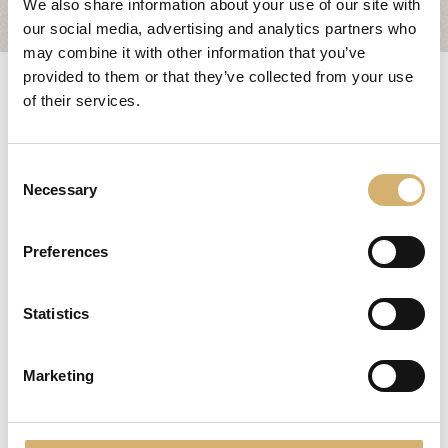
We also share information about your use of our site with
Fiere ed Eventi
our social media, advertising and analytics partners who
Riconoscimenti
may combine it with other information that you’ve
Invio mail di attivazione
provided to them or that they’ve collected from your use
News
of their services.
Egocalo
Mengazzoli TV
Gentile Cliente,
Consent
se non hai ricevuto la email di attivazione, puoi
Servizio Clienti
Necessary
Selection
effettuare un controllo tra la "Posta indesiderata"
Mengazzoli LIVE
(Spam) del tuo client di posta, oppure puoi riceverne
una nuova inserendo il nome utente o la email che hai
Preferences
usato nella procedura di registrazione e cliccando
invia
Statistics
Nome utente o email
Marketing