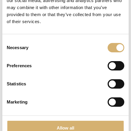
our social media, advertising and analytics partners who
may combine it with other information that you’ve
provided to them or that they’ve collected from your use
of their services.
Consent
Necessary
Selection
21/10/2018
Preferences
SIAL 2018
Saremo presenti alla Fiera SIAL di Parigi
Statistics
dal 21 al 25 Ottobre 2018.
Marketing
Allow all