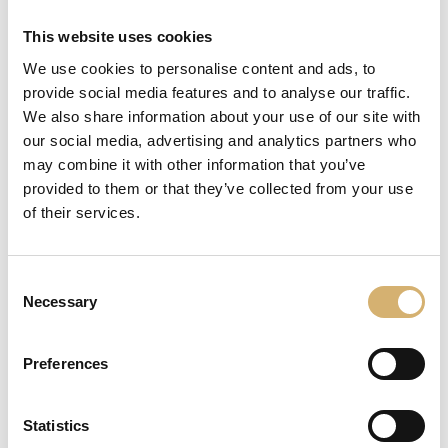
Sede Centrale:
Via della Costituzione, 41-43
This website uses cookies
46010 Levata di Curtatone (Mantova) Italy
We use cookies to personalise content and ads, to
Uffici Commerciali e Logistici:
provide social media features and to analyse our traffic.
Via Lombardi, 12
We also share information about your use of our site with
46010 Levata di Curtatone (Mantova) Italy
our social media, advertising and analytics partners who
Sede di Modena:
may combine it with other information that you’ve
Via Manuzio Aldo il Vecchio, 12
provided to them or that they’ve collected from your use
41037 Mirandola (Modena) Italy
of their services.
Coordinate GPS per navigatori:
TomTom Navigator e simili:
Consent
lat = 45.130295° - lon = 10.770241°
Necessary
Garmin, eTrex e simili:
Selection
lat = 45° 7.818'N - lon = 10° 46.214'E
Come raggiungerci:
Preferences
dall'uscita MANTOVA SUD dell'Autostrada del
Brennero (A22) svoltare a sinistra in direzione
Mantova;
Statistics
proseguire fino ad arrivare ad un grande rotonda in