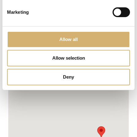
località Cerese;
uscire alla seconda uscita in direzione LEVATA e
Marketing
seguire le indicazioni;
ci troviamo a 200 mt dalla svolta che vi porta in
paese a Levata, di fronte a Via Lombardi, troverete la
sede dell'Acetificio Mengazzoli.
Allow all
Allow selection
Deny