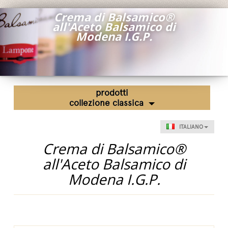
Fiere ed Eventi
Crema di Balsamico®
all'Aceto Balsamico di
Riconoscimenti
Modena I.G.P.
News
Egocalo
Mengazzoli TV
prodotti
Servizio Clienti
collezione classica
Mengazzoli LIVE
ITALIANO
Crema di Balsamico®
all'Aceto Balsamico di
Modena I.G.P.