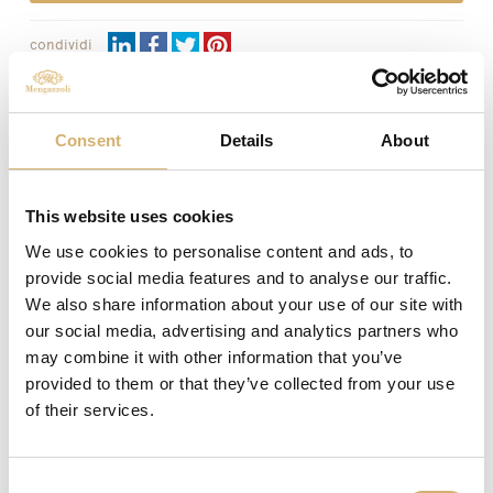
condividi
DESCRIZIONE
Consent
Details
About
La Crema di Balsamico è un condimento a base di solo
“Aceto Balsamico di Modena I.G.P.” ottenuto mediate
This website uses cookies
una preparazione a freddo che ne impedisce la
carbonizzazione degli zuccheri. La scelta degli
We use cookies to personalise content and ads, to
ingredienti è scrupolosa e attente al fine di esaltare il
provide social media features and to analyse our traffic.
sapore classico dell’“Aceto Balsamico di Modena I.G.P.”
We also share information about your use of our site with
senza infierirne nel gusto e nell’aroma.
our social media, advertising and analytics partners who
La composizione densa ed aggrappante di questa Crema
may combine it with other information that you’ve
è ideale per la decorazione e l’insaporimento di
provided to them or that they’ve collected from your use
qualsiasi pietanza. Deliziosa in qualunque impiego
of their services.
culinario, dall’antipasto al dolce, per guarnire tartine e
salumi, sulla carne, sui gamberi, con le fragole e il
gelato alla vaniglia. Addizionata ad olio, sale e pepe
costituisce la classica vinaigrette per il condimento di
Consent