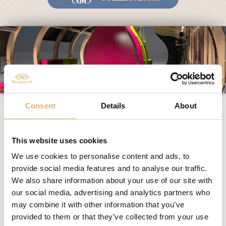
Fiere ed Eventi
Riconoscimenti
News
Egocalo
Mengazzoli TV
Servizio Clienti
Cheese
Consent
Details
About
Mengazzoli LIVE
This website uses cookies
15/09/2023 - 18/09/2023
We use cookies to personalise content and ads, to
provide social media features and to analyse our traffic.
We also share information about your use of our site with
our social media, advertising and analytics partners who
may combine it with other information that you’ve
provided to them or that they’ve collected from your use