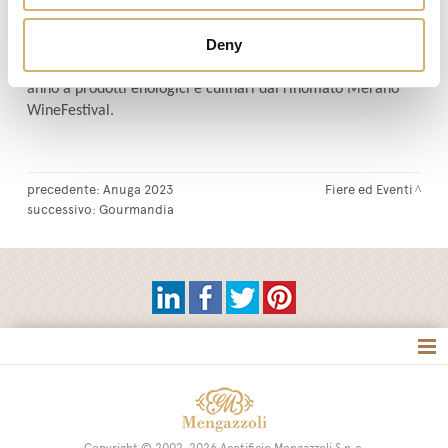
Modena IGP "Senso” sono freschi vincitori rispettivamente
della Medaglio Oro e della Medaglia Rossa nell'ultima
Deny
edizione del prestigioso The WineHunter Award, il
riconoscimento d'eccellenza e alta qualità conferito ogni
anno a prodotti enologici e culinari dal rinomato Merano
WineFestival.
precedente:
Anuga 2023
Fiere ed Eventi
successivo:
Gourmandia
Tag directory
Site map