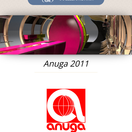
Fiere ed Eventi
Riconoscimenti
News
Egocalo
Mengazzoli TV
Servizio Clienti
Anuga 2011
Mengazzoli LIVE