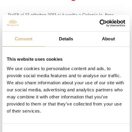
Dall’8 al 12 ottobre 2011 si è svolta a Colonia la fiera
Anuga 2011, a cui l’acetificio Mengazzoli ha partecipato,
postandosi nella hall 10.2 stand H050.
Si è scelto di presentare alla fiera tre prodotti unici e
Consent
Details
About
particolari nella confezione: Il Dimenticato dal 1972, il
Divo, i Sali Liquidi.
This website uses cookies
Partecipare alla fiera Anuga 2011 è significato dare
visibilità ed importanza alla propria attività e alla propria
We use cookies to personalise content and ads, to
passione.
provide social media features and to analyse our traffic.
We also share information about your use of our site with
our social media, advertising and analytics partners who
precedente:
BIOFACH 2014
Fiere ed Eventi
may combine it with other information that you’ve
successivo:
Sana 2011
provided to them or that they’ve collected from your use
of their services.
Riconoscimenti
Consent