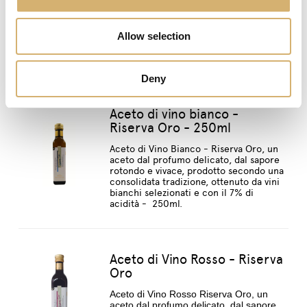
Aceto di Vino Bianco - Riserva Oro, un
aceto dal profumo delicato, dal sapore
rotondo e vivace, prodotto secondo una
Allow selection
consolidata tradizione, ottenuto da vini
bianchi selezionati e con il 6,5% di
acidità - 500ml.
Deny
Aceto di vino bianco -
Riserva Oro - 250ml
Aceto di Vino Bianco - Riserva Oro, un
aceto dal profumo delicato, dal sapore
rotondo e vivace, prodotto secondo una
consolidata tradizione, ottenuto da vini
bianchi selezionati e con il 7% di
acidità - 250ml.
Aceto di Vino Rosso - Riserva
Oro
Aceto di Vino Rosso Riserva Oro, un
aceto dal profumo delicato, dal sapore