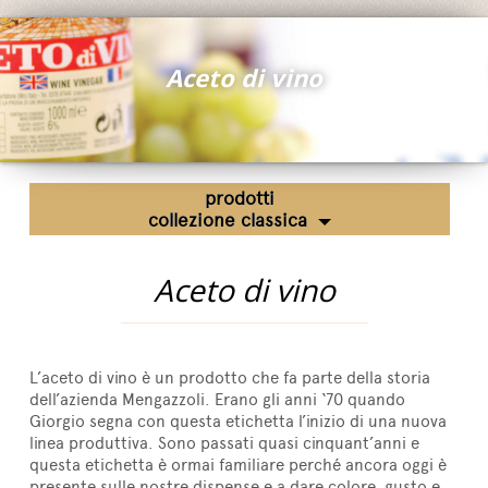
Fiere ed Eventi
Riconoscimenti
Aceto di vino
News
Egocalo
Mengazzoli TV
prodotti
Servizio Clienti
collezione classica
Mengazzoli LIVE
Aceto di vino
L’aceto di vino è un prodotto che fa parte della storia
dell’azienda Mengazzoli. Erano gli anni ‘70 quando
Giorgio segna con questa etichetta l’inizio di una nuova
linea produttiva. Sono passati quasi cinquant’anni e
questa etichetta è ormai familiare perché ancora oggi è
presente sulle nostre dispense e a dare colore, gusto e