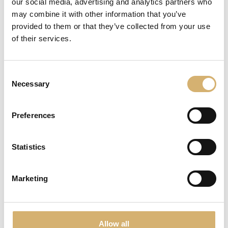
our social media, advertising and analytics partners who
may combine it with other information that you’ve
Aceto di vino rosso
provided to them or that they’ve collected from your use
Aceto di vino prodotto con metodi
tradizionali da un'attenta selezione e
of their services.
miscelazione di vini - 1 litro
Consent
Necessary
Selection
Aceto di vino decolorato
Preferences
Aceto prodotto privando l’aceto
della sua colorazione attraverso
processi naturali - 1 litro
Statistics
Marketing
Aceto di vino bianco -
Riserva Oro
Allow all