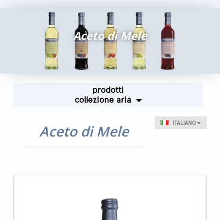
Fiere ed Eventi
Riconoscimenti
Aceto di Mele
News
Egocalo
Mengazzoli TV
prodotti
Servizio Clienti
collezione aria
Mengazzoli LIVE
ITALIANO
Aceto di Mele