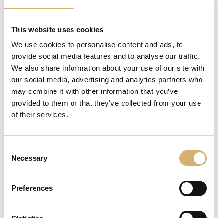
in caldaie a cielo aperto, la naturale fermentazione e
acetificazione del mosto con travasi successivi tra le
botticelle per ottenere un lento invecchiamento e una
This website uses cookies
maturazione perfetta.
We use cookies to personalise content and ads, to
provide social media features and to analyse our traffic.
Questo processo di produzione dell’aceto Balsamico
tradizionale di Modena D.O.P. impone l’utilizzo d’uve
We also share information about your use of our site with
specifiche quali il Trebbiano, i Lambruschi Spergola e
our social media, advertising and analytics partners who
Berzemino con invecchiamenti all’interno di botticelle di
may combine it with other information that you’ve
diverse essenze, per lo più rovere, castagno, gelso,
provided to them or that they’ve collected from your use
ciliegio e ginepro, ognuno dei quali conferisce una
of their services.
particolarità organolettica e fisiognomica a questo
grande prodotto che racconta l’Italia.
La bottiglia tipica a goccia caratterizza un prodotto che
Consent
rispetta e segue il disciplinare redatto nel mantenimento
Necessary
Selection
dei caratteri distintivi. L’aceto Balsamico tradizionale di
Modena D.O.P. è famoso ed apprezzato in tutto il
mondo.
Preferences
Di gradevole versatilità. Preferibilmente usato a crudo, si
esprime al meglio insieme al Parmigiano Reggiano e alle