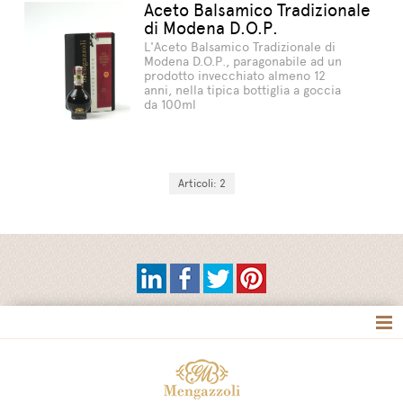
Aceto Balsamico Tradizionale
di Modena D.O.P.
L'Aceto Balsamico Tradizionale di
Modena D.O.P., paragonabile ad un
prodotto invecchiato almeno 12
anni, nella tipica bottiglia a goccia
da 100ml
Articoli: 2
Tag directory
Site map