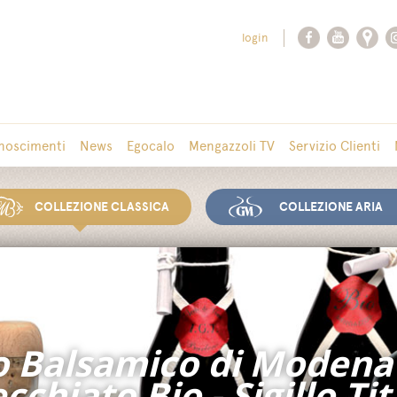
login
noscimenti
News
Egocalo
Mengazzoli TV
Servizio Clienti
COLLEZIONE CLASSICA
COLLEZIONE ARIA
 Balsamico di Modena 
cchiato Bio - Sigillo Ti