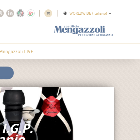
WORLDWIDE
(italiano)
Mengazzoli LIVE
I.G.P.
tanio