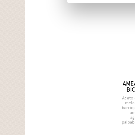
AMEA
BIO
Aceto 
mela 
barriq
un
ag
palpabi