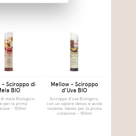
 - Sciroppo di
Mellow - Sciroppo
Mela BIO
d’Uva BIO
di mela Biologico.
Sciroppo d'uva Biologico,
le per la prima
con un sapore denso e acido
zione - 100ml
insieme. Ideale per la prima
colazione - 100ml