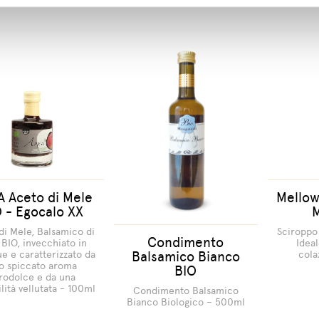
 Aceto di Mele
Mellow
 - Egocalo XX
di Mele, Balsamico di
Sciroppo 
Condimento
BIO, invecchiato in
Idea
Balsamico Bianco
ue e caratterizzato da
cola
o spiccato aroma
BIO
rodolce e da una
lità vellutata - 100ml
Condimento Balsamico
Bianco Biologico – 500ml