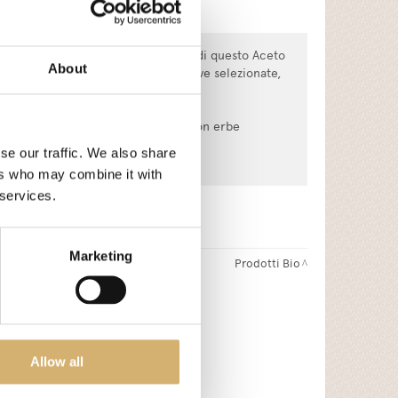
ente sono i segreti della produzione di questo Aceto
About
lusivo mosto cotto proveniente da uve selezionate,
in botte.
mentale nella carne bianca condita con erbe
egumi e carne in umido.
se our traffic. We also share
nzimonio.
ers who may combine it with
 services.
Marketing
Prodotti Bio
iati
Allow all