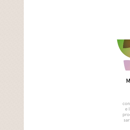
M
con
e 
pro
sar