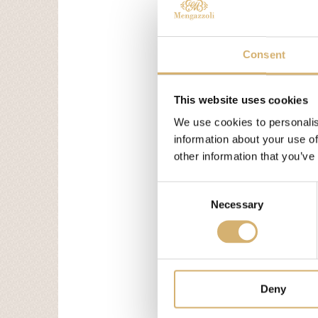
DESCR
Le bot
Consent
Balsam
confer
This website uses cookies
È adat
fortem
We use cookies to personalis
Natura
information about your use of
other information that you’ve
Tag:
ace
Consent
Necessary
Selection
preceden
successi
Deny