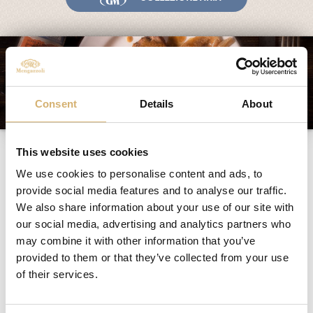
Consent
Details
About
Agneau avec abricots
This website uses cookies
We use cookies to personalise content and ads, to
provide social media features and to analyse our traffic.
Ingrédients pour 4 personnes:
We also share information about your use of our site with
600 gr d’agneau haché
our social media, advertising and analytics partners who
1 œuf
may combine it with other information that you’ve
100 gr d’abricots secs
provided to them or that they’ve collected from your use
Vinaigre de Grenade Mengazzoli
of their services.
4 clous de girofle
1 gousse d’ail
1 oignon