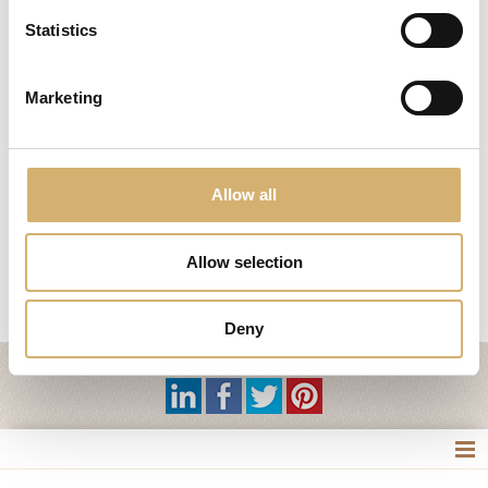
sal y pimienta
Statistics
Vierta el vinagre en una cacerola pequeña con azúcar,
clavo y pimienta.
Marketing
Llevar a ebullición. Retirar del fuego. Corta finamente las
remolachas, póngalos en un tazón y rocíelos con el
jarabe. Lave bien las manzanas y retire el núcleo, cortar
en rodajas en la dirección horizontal y colóquelos en un
plato. Cubra las rodajas de manzana con la mezcla de
Allow all
remolacha.
Allow selection
precedente:
Calamares en carpione
successivo:
Bacalao con corteza de naranja y sultanas confitada
Deny