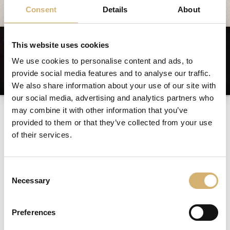
Consent
Details
About
This website uses cookies
We use cookies to personalise content and ads, to
provide social media features and to analyse our traffic.
We also share information about your use of our site with
our social media, advertising and analytics partners who
Remolachas y manzanas
may combine it with other information that you’ve
agridulces
provided to them or that they’ve collected from your use
of their services.
Ingredientes para 4 personas:
Consent
500 g de remolacha fresca - o cocida y envasada
Necessary
Selection
2 manzanas verdes
5 cucharadas de vinagre de frambuesa Mengazzoli
2 cucharadas de azúcar
Preferences
2 clavo de olor
pimienta