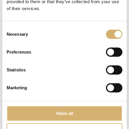
provided to them or that they’ve collected from your use
of their services.
Bureau Veritas - IFS Food Certificate -
Consent
Mengazzoli Curtatone
Necessary
Selection
Preferences
Statistics
Bureau Veritas - IFS Food Certificate -
Mengazzoli Mirandola
Marketing
Allow all
DNV Business Assurance - Product Certificate