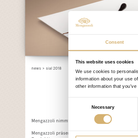
Consent
This website uses cookies
news
>
sial 2018
We use cookies to personalis
information about your use of
other information that you’ve
Consent
Necessary
Selection
Mengazzoli nimmt an der Sial, der internationalen 
Mengazzoli präsentiert auf seinem Stand 5 / B P2