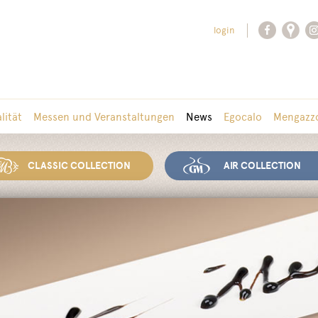
login
lität
Messen und Veranstaltungen
News
Egocalo
Mengazzo
CLASSIC COLLECTION
AIR COLLECTION