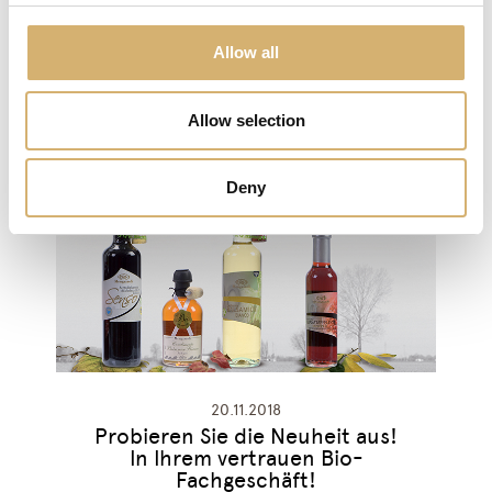
01.02.2019
Acetificio Mengazzoli dankt der
Allow all
Jury des Olio Officina Festival
2019
Allow selection
Deny
20.11.2018
Probieren Sie die Neuheit aus!
In Ihrem vertrauen Bio-
Fachgeschäft!