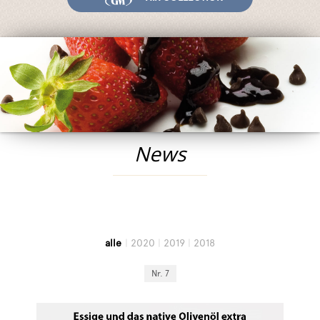
System und Qualität
Messen und Veranstaltungen
News
Egocalo
Mengazzoli TV
Kundenservice
News
Mengazzoli LIVE
alle
|
2020
|
2019
|
2018
Nr. 7