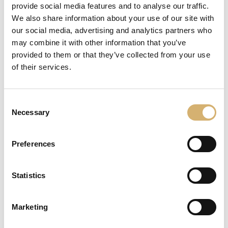
provide social media features and to analyse our traffic.
We also share information about your use of our site with
our social media, advertising and analytics partners who
04.02.2019
may combine it with other information that you’ve
"Das Detail" ist die Exklusivität,
Emotionen zu geben
provided to them or that they’ve collected from your use
of their services.
Der Balsamico-Essig von Modena PGI Aged
wurde beim Festival Olio Officina 2019
ausgezeichnet
Consent
Necessary
Selection
Preferences
Statistics
Marketing