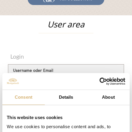
System und Qualität
Messen und Veranstaltungen
User area
News
Egocalo
Mengazzoli TV
Kundenservice
Login
Mengazzoli LIVE
Username oder Email
Passwort
Consent
Details
About
Behalten
This website uses cookies
We use cookies to personalise content and ads, to