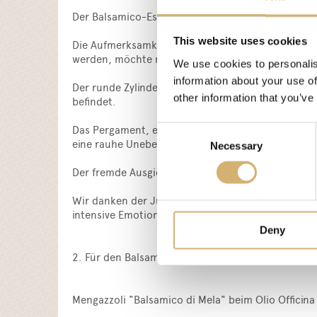
Der Balsamico-Essig von Modena PGI Aged wurde b
This website uses cookies
Die Aufmerksamkeit bei der Wahl der Barrique, die
werden, möchte mit der Erfahrung dieses Pakets 
We use cookies to personalis
information about your use of
Der runde Zylinder schützt und verschönert die tra
other information that you’ve
befindet.
Das Pergament, ein Ausdruck des Erkennens und Id
Consent
eine rauhe Unebenheit entsteht, die durch die Wa
Necessary
Selection
Der fremde Ausgießer der Flasche, dessen Verwend
Wir danken der Jury von "Le Forme dell’Aceto” vo
intensive Emotionen, die sie als Geschenk anbiet
Deny
2. Für den Balsamico-Essig:
Mengazzoli "Balsamico di Mela" beim Olio Officin