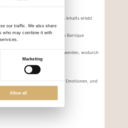
tionen, die beim Extrahieren des Inhalts erlebt
se our traffic. We also share
ers who may combine it with
e Luft zu lassen, die sich oben im Barrique
 services.
llen durch Metallkreise angezogen werden, wodurch
 übertragen wird.
Marketing
zu vermitteln sind, wenn nicht mit Emotionen, und
Allow all