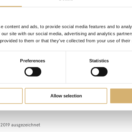
eim Festival Olio Officina 2019 ausgezeichnet
 das Produkt enthält, das Gefühl der Fingerfertigkeit und die Emo
geteilt werden.
e content and ads, to provide social media features and to analy
 our site with our social media, advertising and analytics partn
ditionelle Flasche, die auf den Boden gelegt wird, um Platz für di
 provided to them or that they’ve collected from your use of their
entifizierens, fest mit Edelmetall fixiert, während die Holzlame
hl und die Dicke der für die Verpackung verwendeten Materialien
Preferences
Statistics
ung die gleiche Ritualität des Rückzugs aus dem Fass erfordert.
m Olio Officina, die unsere Bemühungen befriedigte, die schwer 
en.
Allow selection
a 2019 ausgezeichnet