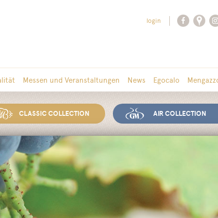
login
lität
Messen und Veranstaltungen
News
Egocalo
Mengazzo
CLASSIC COLLECTION
AIR COLLECTION